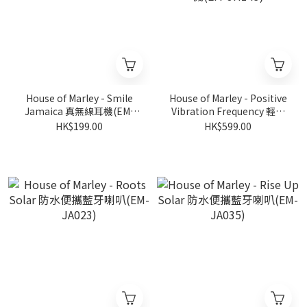
House of Marley - Smile
House of Marley - Positive
Jamaica 真無線耳機(EM-
Vibration Frequency 輕便
JE124)
時尚藍牙耳機(EM-JH143)
HK$199.00
HK$599.00