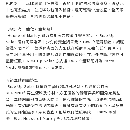
瓶神器」，玩味與實用性兼備。再加上IP67防水防塵機身，跌落水
中也毫髮無損，並抵禦沙粒侵入機身，還可輕鬆帶進浴室，全天候
暢遊又暢飲，音樂與歡笑聲永不停歇。
同級少有一體化立體聲設計
-House of Marley 致力為用家帶來最佳聲音效果， Rise Up
Solar 設有同級喇叭中少有的雙全頻單元，10W 立體聲輸出，細膩
演繹每個音符，並透過背面的大型低音輻射單元強化低音表現，在
家中細音量使用、睇劇睇片時對白細緻清晰，在戶外空曠地方亦可
盡情狂歡。 Rise Up Solar 亦支援 TWS 立體聲配對及 Party
Mode 多機配對模式，玩法更靈活。
時尚立體網面造型
-Rise Up Solar 以精緻工藝詮釋環保理念，巧妙融合自家
REGRIND® 再生塑料及竹材，方正優雅的輪廓與柔和圓角完美結
合，立體網面勾勒出迷人線條。精心點綴的竹條，環繞著溫暖LED
光暈，有如靜夜中搖曳的篝火。機身有富有活力的彩藍色，以及典
雅的忌廉色選擇，男女皆宜。包裝以再造紙製成， 100% 零塑
膠，顯示 House of Marley 對地球環境的關懷。