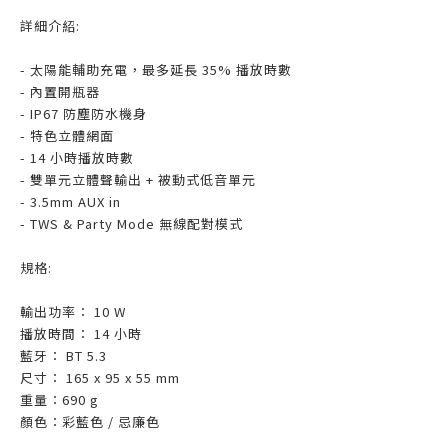
詳細介紹:
- 太陽能輔助充電，最多延長 35% 播放時數
- 內置開瓶器
- IP67 防塵防水機身
- 特色立體網面
- 14 小時播放時數
- 雙單元立體聲輸出 + 被動式低音單元
- 3.5mm AUX in
- TWS & Party Mode 無線配對模式
規格:
輸出功率： 10 W
播放時間： 14 小時
藍牙： BT 5.3
尺寸： 165 x 95 x 55 mm
重量：690 g
顏色：彩藍色 / 忌廉色