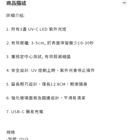
商品描述
詳細介紹:
1. 附有3盞 UV-C LED 紫外光燈
2. 有效距離: 3-5cm, 於表面停留最少10-30秒
3. 獲檢定中心測試, 有效殺滅細菌
4. 安全設計: UV 燈朝上時，紫外光會停止操作
5. 扁長輕巧設計、僅長12.8CM，輕便隨身
6. 強化玻璃面板及圓邊設計，平滑易清潔
7. USB-C 簡易充電
規格
-型號: QU3