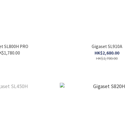
et SL800H PRO
Gigaset SL910A
K$1,780.00
HK$2,680.00
HK$2,780.00