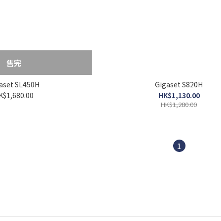
售完
aset SL450H
Gigaset S820H
K$1,680.00
HK$1,130.00
HK$1,280.00
1