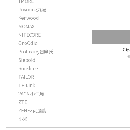
1MORE
Joyoung九陽
Kenwood
MOMAX
NITECORE
OneOdio
Gig
Proluxury普樂氏
H
Siebold
Sunshine
TAILOR
TP-Link
VACA 小牛角
ZTE
ZENEZ尚膳廚
小米