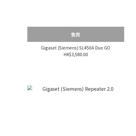
售完
Gigaset (Siemens) SL450A Duo GO
HK$3,580.00