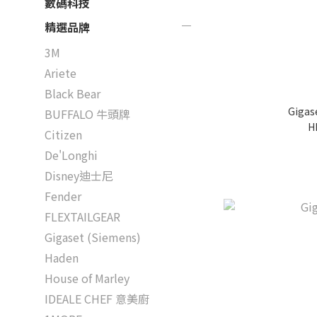
數碼科技
精選品牌
3M
Ariete
Black Bear
Gigas
BUFFALO 牛頭牌
H
Citizen
De'Longhi
Disney迪士尼
Fender
FLEXTAILGEAR
Gigaset (Siemens)
Haden
House of Marley
IDEALE CHEF 意美廚