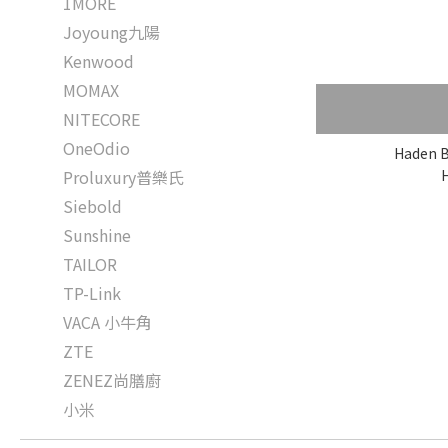
1MORE
Joyoung九陽
Kenwood
MOMAX
NITECORE
OneOdio
Haden B
Proluxury普樂氏
Siebold
Sunshine
TAILOR
TP-Link
VACA 小牛角
ZTE
ZENEZ尚膳廚
小米