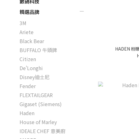
數碼科技
精選品牌
3M
Ariete
Black Bear
HADEN 粉
BUFFALO 牛頭牌
Citizen
De'Longhi
Disney迪士尼
Fender
FLEXTAILGEAR
Gigaset (Siemens)
Haden
House of Marley
IDEALE CHEF 意美廚