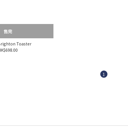
售完
righton Toaster
HK$698.00
1