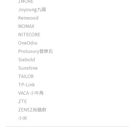
1MORE
Joyoung九陽
Kenwood
MOMAX
NITECORE
OneOdio
Proluxury普樂氏
Siebold
Sunshine
TAILOR
TP-Link
VACA 小牛角
ZTE
ZENEZ尚膳廚
小米