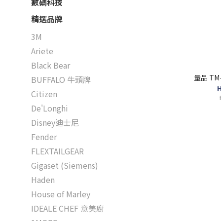
數碼科技
精選品牌
3M
Ariete
Black Bear
量品 TM
BUFFALO 牛頭牌
H
Citizen
De'Longhi
Disney迪士尼
Fender
FLEXTAILGEAR
Gigaset (Siemens)
Haden
House of Marley
IDEALE CHEF 意美廚