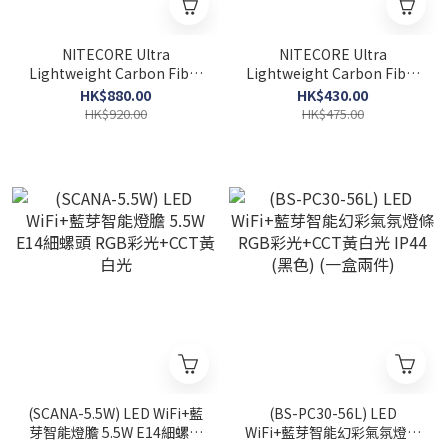
NITECORE Ultra
NITECORE Ultra
Lightweight Carbon Fiber
Lightweight Carbon Fiber
Energy Brick碳纖維閃充電
Energy Brick碳纖維輕跑電
HK$880.00
HK$430.00
源 (CARBO20000)
源 (NB10000)
HK$920.00
HK$475.00
(SCANA-5.5W) LED WiFi+藍
(BS-PC30-56L) LED
芽智能燈膽 5.5W E14細螺頭
WiFi+藍芽智能幻彩氣氛燈條