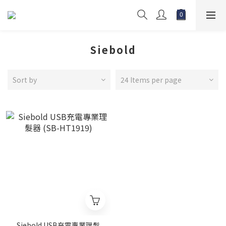
Siebold
Sort by
24 Items per page
Siebold USB充電專業理髮