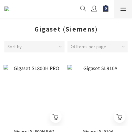
Gigaset (Siemens)
Sort by
24 Items per page
Gigaset SL800H PRO
Gigaset SL910A