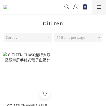
Citizen
Sort by
24 Items per page
CITIZEN CH456超特大液晶