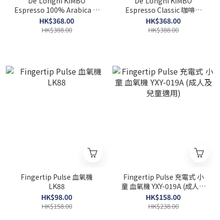
De'Longhi KIMBO
De'Longhi KIMBO
Espresso 100% Arabica 咖
Espresso Classic 咖啡豆
啡豆 (1Kg) DLSC613
(1Kg) DLSC611
HK$368.00
HK$368.00
HK$388.00
HK$388.00
Fingertip Pulse 血氧機
Fingertip Pulse 充電式 小
LK88
童 血氧機 YXY-019A (成人及
兒童適用)
HK$98.00
HK$158.00
HK$158.00
HK$238.00