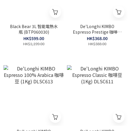
Black Bear 3L 智能電熱水
De'Longhi KIMBO
瓶 (BTP060030)
Espresso Prestige 咖啡豆
(1Kg) DLSC615
HK$599.00
HK$368.00
HK$1,199.00
HK$388.00