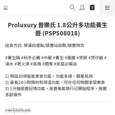
Proluxury 普樂氏 1.8公升多功能養生
壺 (PSP508018)
送貨方式: 葵涌自提點/順豐站自取/順豐物流
#養生鍋 #秋冬必備 #中藥 #養生 #藥膳 #煲粥 #煲仔飯 #
湯水 #老火湯 #蒸燉 #燜煮 #家庭必需品
1) 預設20項智能煮食功能，功能多樣，簡單易用
2) 最長24小時預約和保溫功能，可在任何時間享受美食
3) 1分鐘提壺記憶功能，放壺後能執行已開始程序，無需
多餘操作
HK$599.00