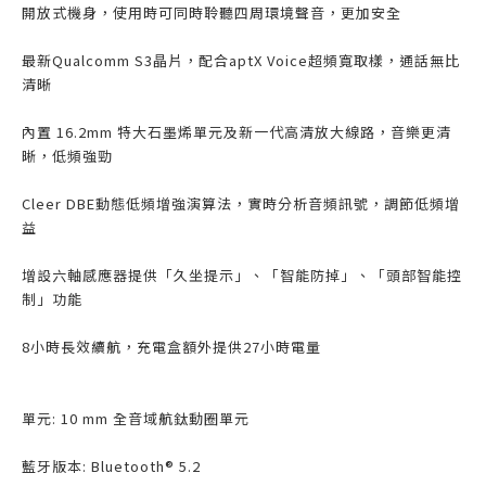
開放式機身，使用時可同時聆聽四周環境聲音，更加安全
最新Qualcomm S3晶片，配合aptX Voice超頻寬取樣，通話無比
清晰
內置 16.2mm 特大石墨烯單元及新一代高清放大線路，音樂更清
晰，低頻強勁
Cleer DBE動態低頻增強演算法，實時分析音頻訊號，調節低頻增
益
增設六軸感應器提供「久坐提示」、「智能防掉」、「頭部智能控
制」功能
8小時長效續航，充電盒額外提供27小時電量
單元: 10 mm 全音域航鈦動圈單元
藍牙版本: Bluetooth® 5.2