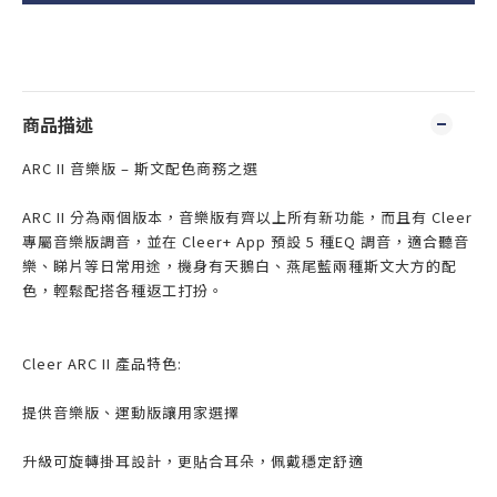
商品描述
ARC II 音樂版 – 斯文配色商務之選
ARC II 分為兩個版本，音樂版有齊以上所有新功能，而且有 Cleer
專屬音樂版調音，並在 Cleer+ App 預設 5 種EQ 調音，適合聽音
樂、睇片等日常用途，機身有天鵝白、燕尾藍兩種斯文大方的配
色，輕鬆配搭各種返工打扮。
Cleer ARC II 產品特色:
提供音樂版、運動版讓用家選擇
升級可旋轉掛耳設計，更貼合耳朵，佩戴穩定舒適