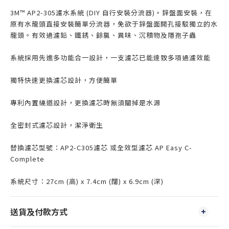
3M™ AP2-305濾水系統 (DIY 自行安裝分流器)。鋅盤面安裝，在
原有水龍頭直接安裝簡單分流器，免欲于鋅盤面開孔接駁獨立的水
龍頭。有效過濾鉛、鐵銹、餘氯、異味、沉積物及隱孢子蟲
系統採用先進多功能合一設計，一支濾芯已能達致多項過濾效能
獨特快速更換濾芯設計，方便簡單
專利內置繞道設計，更換濾芯時無須關掉是水源
全密封式濾芯設計，潔淨衛生
替換濾芯型號：AP2-C305濾芯 或全效型濾芯 AP Easy C-
Complete
系統尺寸：27cm (高) x 7.4cm (闊) x 6.9cm (深)
送貨及付款方式