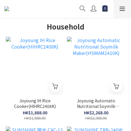
Household
Joyoung IH Rice
Joyoung Automatic
Cooker(HIHRC2408K)
Nutritional Soymilk
Maker(HSMAM2410K)
HK$1,888.00
HK$2,268.00
HK$1,988.00
HK$2,388.00