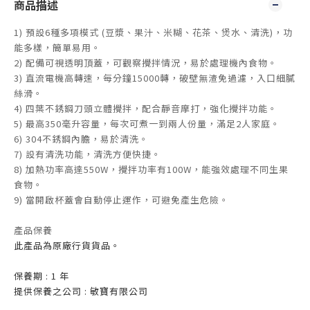
商品描述
1) 預設6種多項模式 (豆漿、果汁、米糊、花茶、煲水、清洗)，功
能多樣，簡單易用。
2) 配備可視透明頂蓋，可觀察攪拌情況，易於處理機內食物。
3) 直流電機高轉速，每分鐘15000轉，破壁無渣免過濾，入口細膩
絲滑。
4) 四葉不銹鋼刀頭立體攪拌，配合靜音摩打，強化攪拌功能。
5) 最高350毫升容量，每次可煮一到兩人份量，滿足2人家庭。
6) 304不銹鋼內膽，易於清洗。
7) 設有清洗功能，清洗方便快捷。
8) 加熱功率高達550W，攪拌功率有100W，能強效處理不同生果
食物。
9) 當開啟杯蓋會自動停止運作，可避免產生危險。
產品保養
此產品為原廠行貨貨品。
保養期 : 1 年
提供保養之公司 : 敏寶有限公司