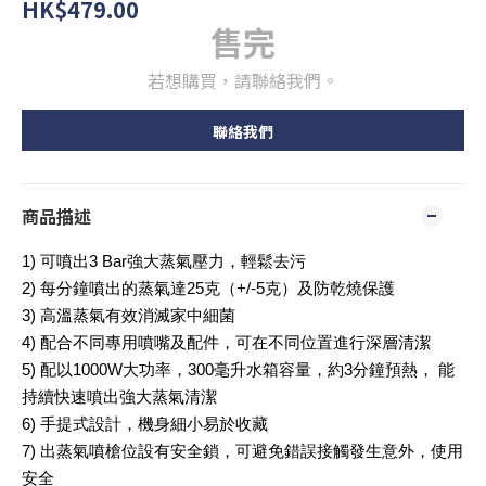
HK$479.00
售完
若想購買，請聯絡我們。
聯絡我們
商品描述
1) 可噴出3 Bar強大蒸氣壓力，輕鬆去污
2) 每分鐘噴出的蒸氣達25克（+/-5克）及防乾燒保護
3) 高溫蒸氣有效消滅家中細菌
4) 配合不同專用噴嘴及配件，可在不同位置進行深層清潔
5) 配以1000W大功率，300毫升水箱容量，約3分鐘預熱， 能
持續快速噴出強大蒸氣清潔
6) 手提式設計，機身細小易於收藏
7) 出蒸氣噴槍位設有安全鎖，可避免錯誤接觸發生意外，使用
安全