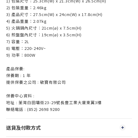
1) 包裝尺寸：25.3cm(W) x 21.3cm(W) x 26.5cm(H)
2) 包裝重量：2.46kg
3) 產品尺寸：27.5cm(W) x 24cm(W) x 17.8cm(H)
4) 產品重量：2.07kg
5) 火鍋鍋內尺寸：21cm(⌀) x 7.5cm(H)
6) 煎盤盤內尺寸：19cm(⌀) x 3.5cm(H)
7) 容量：2L
8) 電壓：220-240V~
9) 功率：800W
產品保養:
保養期 : 1 年
提供保養之公司 : 敏寶有限公司
保養中心資料 :
地址 : 荃灣白田壩街23-29號長豐工業大廈東翼3樓
聯絡電話 : (852) 2698 9280
送貨及付款方式