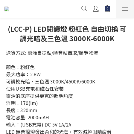
(LCC-P) LED閱讀燈 粉紅色 自由切換 可
調光暗及三色溫 3000K-6000K
送貨方式: 葵涌自提點/順豐站自取/順豐物流
顏色：粉紅色
最大功率：2.8W
可調較光暗，三色溫 3000K/4500K/6000K
使用USB充電和磁石性安裝
靈活的底座提供更寬的照明角度
流明：170(lm)
長度：320mm
電池容量: 2000mAH
輸入：(USB充電) DC 5V 1A/2A
LED 無閃爍燈發出柔和的光芒，有效減輕眼睛疲勞