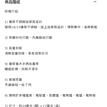
商品描述
詳細介紹:
1) 優質不銹鋼加厚底設計
選用18/10優質不銹鋼，加上加厚底設計，傳熱集中，省時節能
2) 表層砂光打磨，內層鍛紋打磨
3) 容量刻度
清晰容量刻度，更易控制水分
4) 優質電木手柄及蓋蒂
觸感舒適，防熱不燙手
5) 玻璃煲蓋
烹調過程一目了然
6) 適用於多種爐具：電磁爐、氣體爐、電陶爐、電爐、電熱板
7) 尺寸︰約24厘米 (闊) x 17厘米 (高)