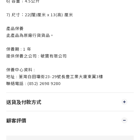
6) 容量：4.5公升
7) 尺寸：22(闊)厘米 x 13(高) 厘米
產品保養
此產品為原廠行貨貨品。
保養期 : 1 年
提供保養之公司 : 敏寶有限公司
保養中心資料 :
地址 : 荃灣白田壩街23-29號長豐工業大廈東翼3樓
聯絡電話 : (852) 2698 9280
送貨及付款方式
顧客評價