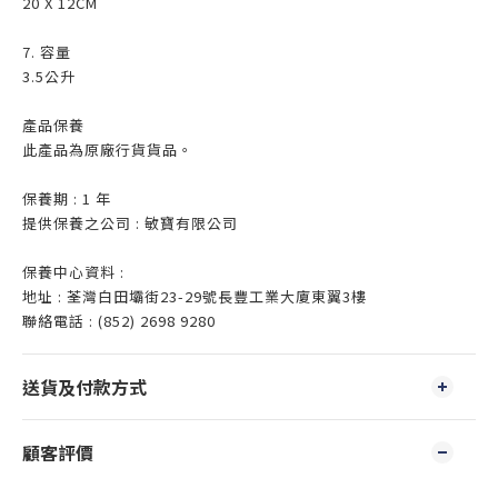
20 X 12CM
7. 容量
3.5公升
產品保養
此產品為原廠行貨貨品。
保養期 : 1 年
提供保養之公司 : 敏寶有限公司
保養中心資料 :
地址 : 荃灣白田壩街23-29號長豐工業大廈東翼3樓
聯絡電話 : (852) 2698 9280
送貨及付款方式
顧客評價