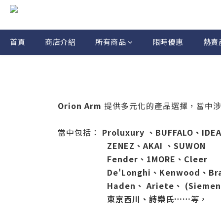
首頁
商店介紹
所有商品
限時優惠
熱賣
Orion Arm
提供多元化的產品選擇，當中涉
當中包括：
Proluxury
、
BUFFALO
、
IDE
ZENEZ、AKAI
、SUWON
Fender
、
1MOR
E
、
Cleer
De'Longhi、Kenwood、Bra
Haden
、
Ariete
、
(Siemen
東京西川、詩樂氏……
等，