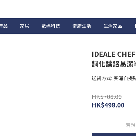
產品
家居
數碼科技
健康生活
生活家品
IDEALE CHE
鋼化鑄鋁易潔單柄
送貨方式: 葵涌自提
HK$708.00
HK$498.00
若想