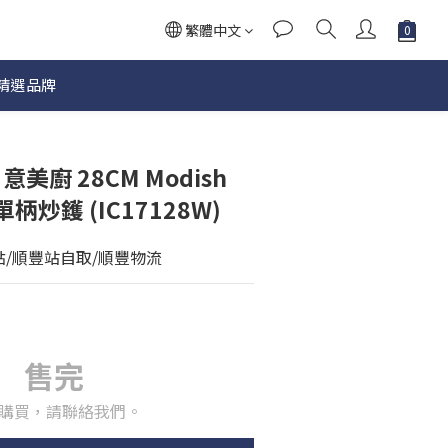
繁體中文
精選品牌
F 意美廚 28CM Modish
炒鑊 (IC17128W)
點/順豐站自取/順豐物流
售完
購買，請聯絡我們。