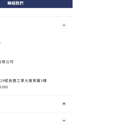
聯絡我們
。
有限公司
3-29號長豐工業大廈東翼3樓
9280