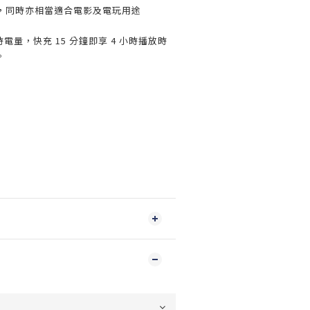
，同時亦相當適合電影及電玩用途
小時電量，快充 15 分鐘即享 4 小時播放時
。