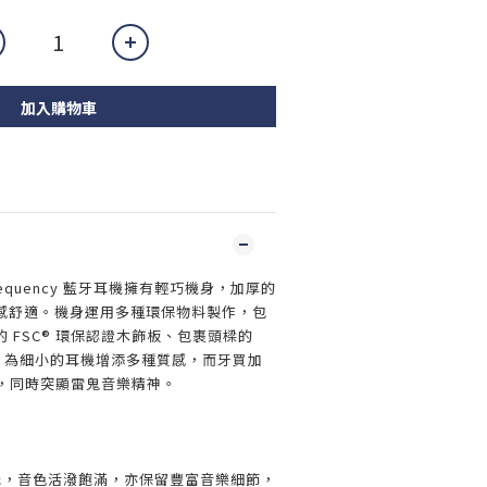
加入購物車
ion Frequency 藍牙耳機擁有輕巧機身，加厚的
感舒適。機身運用多種環保物料製作，包
 FSC® 環保認證木飾板、包裹頭樑的
龍布，為細小的耳機增添多種質感，而牙買加
沈悶，同時突顯雷鬼音樂精神。
圈單元，音色活潑飽滿，亦保留豐富音樂細節，