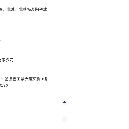
體爐、電爐、電熱板及陶瓷爐。
。
有限公司
3-29號長豐工業大廈東翼3樓
9280