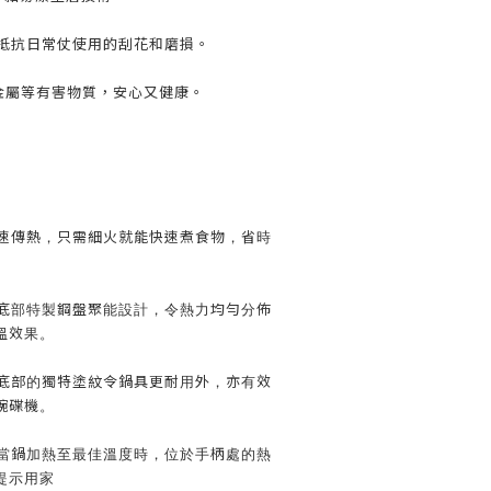
效抵抗日常仗使用的刮花和磨損。
及重金屬等有害物質，安心又健康。
極速傳熱，只需細火就能快速煮食物，省時
，底部特製鋼盤聚能設計，令熱力均勻分佈
溫效果。
鍋底部的獨特塗紋令鍋具更耐用外，亦有效
碗碟機。
，當鍋加熱至最佳溫度時，位於手柄處的熱
提示用家