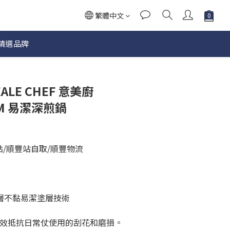
繁體中文
精選品牌
EALE CHEF 意美廚
CM 易潔深煎鍋
點/順豐站自取/順豐物流
4層不黏易潔塗層技術
，有效抵抗日常仗使用的刮花和磨損。