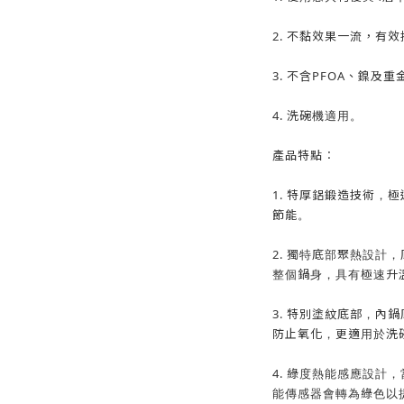
2. 不黏效果一流，有
3. 不含PFOA、鎳
4. 洗碗機適用。
產品特點︰
1. 特厚鋁鍛造技術，
節能。
2. 獨特底部聚熱設計
整個鍋身，具有極速升
3. 特別塗紋底部，內
防止氧化，更適用於洗
4. 綠度熱能感應設計
能傳感器會轉為綠色以