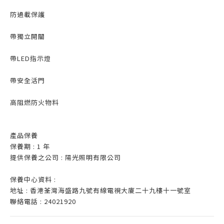
防過載保護
帶獨立開關
帶LED指示燈
帶安全活門
高阻燃防火物料
產品保養
保養期 : 1 年
提供保養之公司 : 陽光照明有限公司
保養中心資料 :
地址 : 香港荃灣海盛路九號有線電視大廈二十九樓十一號室
聯絡電話 : 24021920