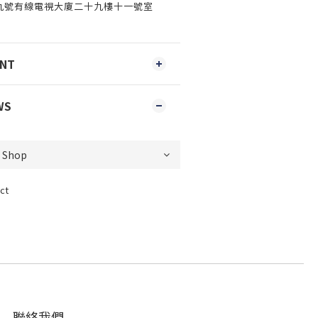
路九號有線電視大廈二十九樓十一號室
ENT
WS
ct
聯絡我們