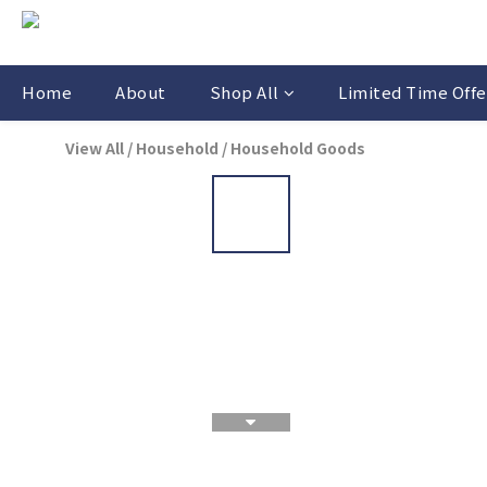
Home
About
Shop All
Limited Time Offe
View All
/
Household
/
Household Goods