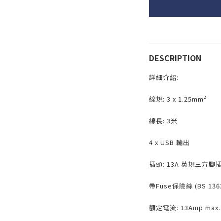
DESCRIPTION
詳細介紹:
線規: 3 x 1.25mm²
線長: 3米
4 x USB 輸出
插頭: 13A 英規三方腳插(
帶Fuse保險絲 (BS 13
額定電流: 13Amp max.