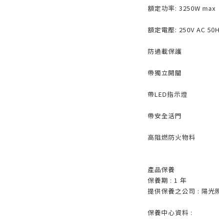
額定功率: 3250W max
額定電壓: 250V AC 50
防過載保護
帶獨立開關
帶LED指示燈
帶安全活門
高阻燃防火物料
產品保養
保養期 : 1 年
提供保養之公司 : 陽
保養中心資料 :