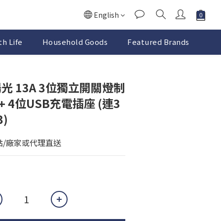
English
h Life
Household Goods
Featured Brands
 陽光 13A 3位獨立開關燈制
 4位USB充電插座 (連3
3)
點/廠家或代理直送