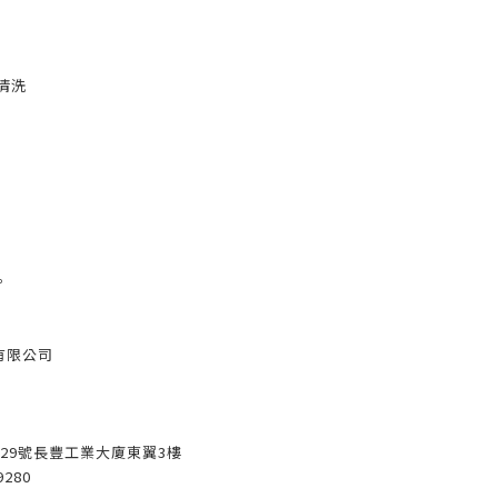
清洗
h
。
有限公司
3-29號長豐工業大廈東翼3樓
9280