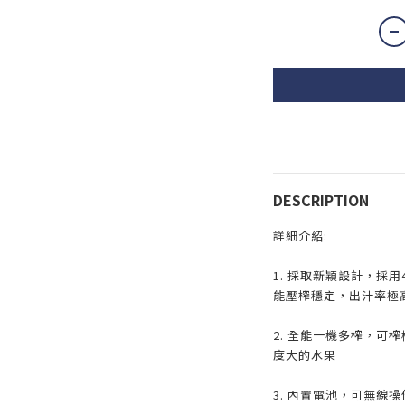
DESCRIPTION
詳細介紹:
1. 採取新穎設計，採
能壓榨穩定，出汁率極
2. 全能一機多榨，可
度大的水果
3. 內置電池，可無線