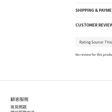
SHIPPING & PAYM
CUSTOMER REVIE
No review for this produ
顧客服務
常見問題