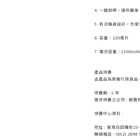
4. 一鍵即榨，操作簡單
5. 拆式機身設計，方便
6. 容量：220毫升
7. 電池容量：1500mA
產品保養
此產品為原廠行貨貨品
保養期 : 1 年
提供保養之公司 : 敏寶
保養中心資料 :
地址 : 荃灣白田壩街2
聯絡電話 : (852) 2698 