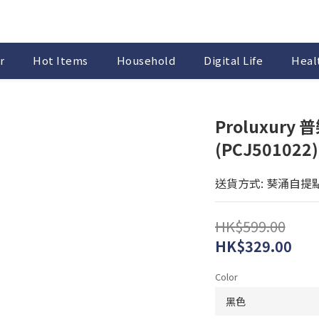
r
Hot Items
Household
Digital Life
Healt
Proluxury
(PCJ501022)
送貨方式: 葵涌自提
HK$599.00
HK$329.00
Color