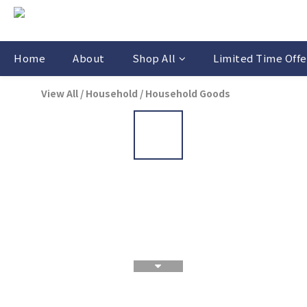
Home
About
Shop All
Limited Time Offe
View All
/
Household
/
Household Goods