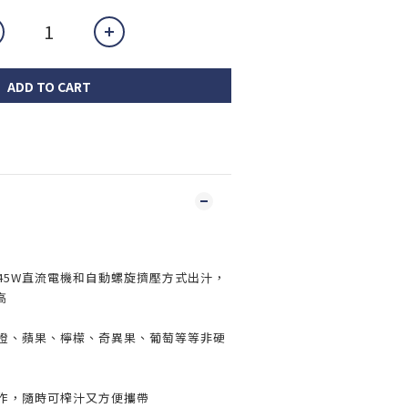
ADD TO CART
用45W直流電機和自動螺旋擠壓方式出汁，
高
榨橙、蘋果、檸檬、奇異果、葡萄等等非硬
操作，隨時可榨汁又方便攜帶