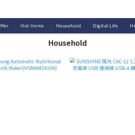
ffer
Hot Items
Household
Digital Life
He
Household