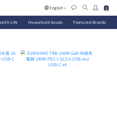
English
alth Life
Household Goods
Featured Brands