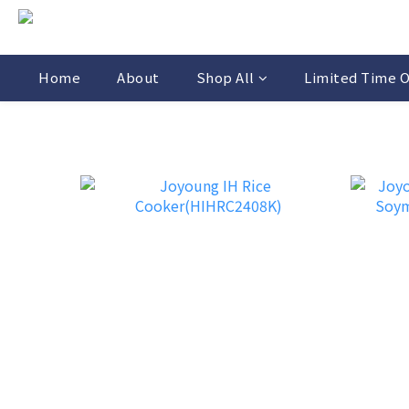
Home
About
Shop All
Limited Time O