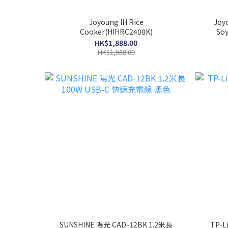
Joyoung IH Rice
Joy
Cooker(HIHRC2408K)
So
HK$1,888.00
HK$1,988.00
SUNSHINE 陽光 CAD-12BK 1.2米長
TP-L