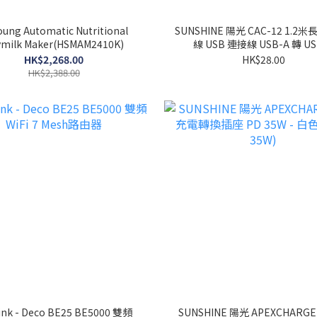
oung Automatic Nutritional
SUNSHINE 陽光 CAC-12 1.2米
ymilk Maker(HSMAM2410K)
線 USB 連接線 USB-A 轉 US
HK$2,268.00
HK$28.00
HK$2,388.00
ink - Deco BE25 BE5000 雙頻
SUNSHINE 陽光 APEXCHARG