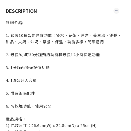
DESCRIPTION
詳細介紹:
1. 預設10種智能煮食功能：煲水、花茶、蒸煮、養生湯、煲粥、
甜品、火鍋、沖奶、藥膳、保溫，功能多樣，簡單易用
2. 最長9小時30分鐘預約功能和最長12小時保溫功能
3. 1分鐘內提壺記憶功能
4. 1.5公升大容量
5. 附有茶隔配件
6. 防乾燒功能，使用安全
產品規格：
1) 包裝尺寸：26.6cm(W) x 22.8cm(D) x 25cm(H)