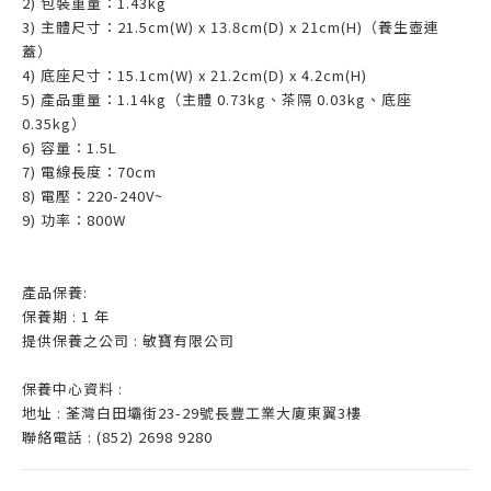
2) 包裝重量：1.43kg
3) 主體尺寸：21.5cm(W) x 13.8cm(D) x 21cm(H)（養生壺連
蓋）
4) 底座尺寸：15.1cm(W) x 21.2cm(D) x 4.2cm(H)
5) 產品重量：1.14kg（主體 0.73kg、茶隔 0.03kg、底座
0.35kg）
6) 容量：1.5L
7) 電線長度：70cm
8) 電壓：220-240V~
9) 功率：800W
產品保養:
保養期 : 1 年
提供保養之公司 : 敏寶有限公司
保養中心資料 :
地址 : 荃灣白田壩街23-29號長豐工業大廈東翼3樓
聯絡電話 : (852) 2698 9280