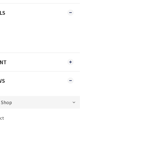
LS
ENT
WS
ct