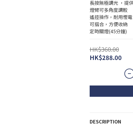
長按無極調光 ，提
燈臂可多角度調較
遙控操作，耐用慳電
可摺合，方便收納
定時關燈(45分鐘)
HK$360.00
HK$288.00
DESCRIPTION