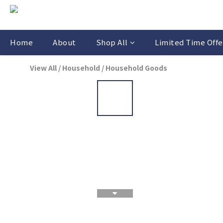
Home
About
Shop All
Limited Time Offe
View All
/
Household
/
Household Goods