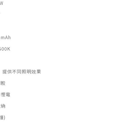
W
W
A
0mAh
500K
，提供不同照明效果
調較
用慳電
收納
鐘)