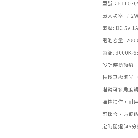
型號：FTL020
最大功率: 7.2
電壓: DC 5V 1
電池容量: 200
色溫: 3000K-6
設計時尚簡約​
長按無極調光 
燈臂可多角度
遙控操作，耐
可摺合，方便
定時關燈(45分