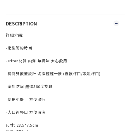
DESCRIPTION
詳細介紹:
-造型簡約時尚
-Tritan材質 純淨.無異味.安心飲用
-獨特雙飲蓋設計 切換輕輕一按 (直飲杯口/吸咀杯口)
-密封防漏 無懼360度旋轉
-便携小提手 方便出行
-大口徑杯口 方便清洗
尺寸: 23.5*7.5cm