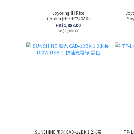
Joyoung IH Rice
Joy
Cooker(HIHRC2408K)
So
HK$1,888.00
HK$1,988.00
SUNSHINE 陽光 CAD-12BK 1.2米長
TP-L