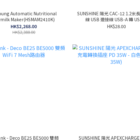
oung Automatic Nutritional
SUNSHINE 陽光 CAC-12 1.2米
ymilk Maker(HSMAM2410K)
線 USB 連接線 USB-A 轉 US
HK$2,268.00
HK$28.00
HK$2,388.00
ink - Deco BE25 BE5000 雙頻
SUNSHINE 陽光 APEXCHARG