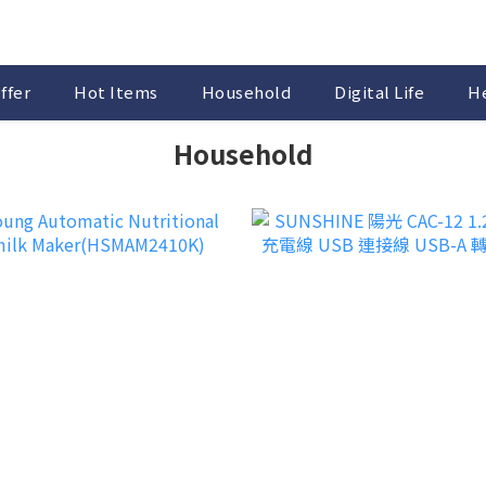
ffer
Hot Items
Household
Digital Life
He
Household