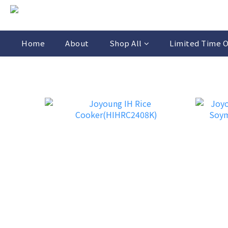
Home
About
Shop All
Limited Time O