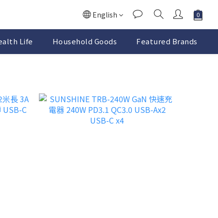
English
alth Life
Household Goods
Featured Brands