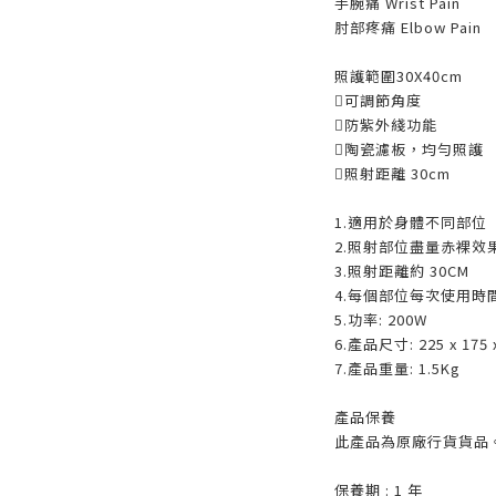
手腕痛 Wrist Pain
肘部疼痛 Elbow Pain
照護範圍30X40cm
可調節角度
防紫外綫功能
陶瓷濾板，均勻照護
照射距離 30cm
1.適用於身體不同部位
2.照射部位盡量赤裸效
3.照射距離約 30CM
4.每個部位每次使用時間
5.功率: 200W
6.產品尺寸: 225 x 175 
7.產品重量: 1.5Kg
產品保養
此產品為原廠行貨貨品
保養期 : 1 年