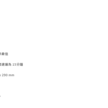
果最佳
建議為 15分鐘
x 290 mm
。