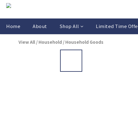
Home
About
Shop All
Limited Time Offe
View All
/
Household
/
Household Goods