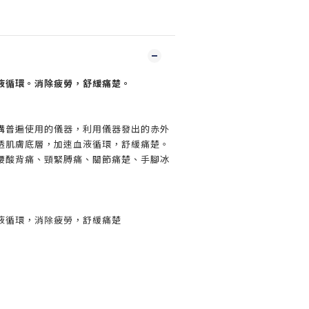
液循環。消除疲勞，舒緩痛楚。
構普遍使用的儀器，利用儀器發出的赤外
透肌膚底層，加速血液循環，舒緩痛楚。
腰酸背痛、頸緊膊痛、關節痛楚、手腳冰
液循環，消除疲勞，舒緩痛楚