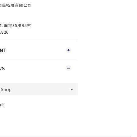
博國際拓展有限公司
ML廣場35樓B5室
1826
ENT
WS
ct