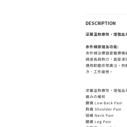
DESCRIPTION
深層溫熱療效，增強血
赤外線原理及功能:
赤外線冶療器是醫療機
線波長與熱力，直接浸
適用範圍非常廣泛，例
冷、工作疲勞。
深層溫熱療效，增強血
痛みの緩和
腰痛 Low Back Pain
肩痛 Shoulder Pain
頸痛 Neck Pain
腿痛 Leg Pain