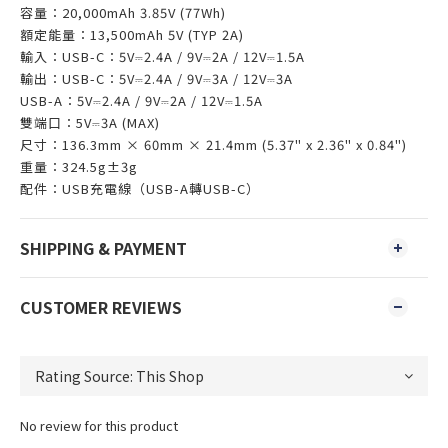
容量：20,000mAh 3.85V (77Wh)
額定能量：13,500mAh 5V (TYP 2A)
輸入：USB-C：5V⎓2.4A / 9V⎓2A / 12V⎓1.5A
輸出：USB-C：5V⎓2.4A / 9V⎓3A / 12V⎓3A
USB-A：5V⎓2.4A / 9V⎓2A / 12V⎓1.5A
雙端口：5V⎓3A (MAX)
尺寸：136.3mm × 60mm × 21.4mm (5.37" x 2.36" x 0.84")
重量：324.5g±3g
配件：USB充電線（USB-A轉USB-C）
SHIPPING & PAYMENT
CUSTOMER REVIEWS
No review for this product