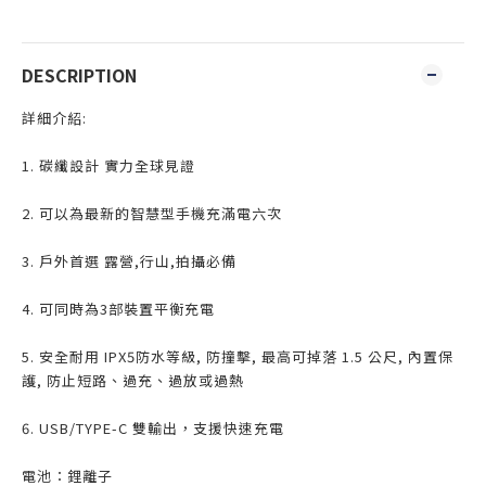
DESCRIPTION
詳細介紹:
1. 碳纖設計 實力全球見證
2. 可以為最新的智慧型手機充滿電六次
3. 戶外首選 露營,行山,拍攝必備
4. 可同時為3部裝置平衡充電
5. 安全耐用 IPX5防水等級, 防撞擊, 最高可掉落 1.5 公尺, 內置保
護, 防止短路、過充、過放或過熱
6. USB/TYPE-C 雙輸出，支援快速充電
電池：鋰離子