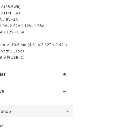
 (38.5Wh)
 (TYP 1A)
 / 9V⎓2A
V⎓2.22A / 12V⎓1.68A
 / 12V⎓1.5A
× 10.6mm (4.8" x 2.32" x 0.42")
oz±0.11oz）
-A轉USB-C）
ENT
WS
ct