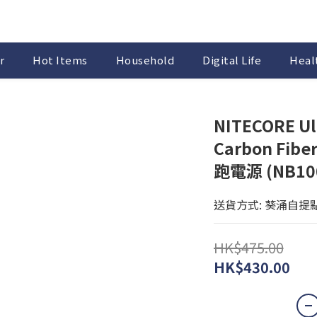
r
Hot Items
Household
Digital Life
Healt
NITECORE Ul
Carbon Fib
跑電源 (NB10
送貨方式: 葵涌自提
HK$475.00
HK$430.00