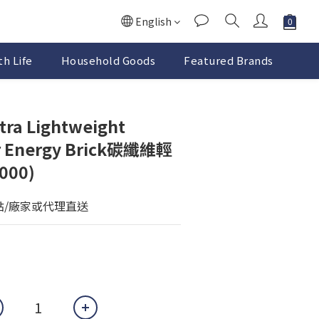
English
h Life
Household Goods
Featured Brands
tra Lightweight
er Energy Brick碳纖維輕
000)
點/廠家或代理直送