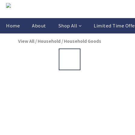
Home
About
Shop All
Limited Time Offe
View All
/
Household
/
Household Goods