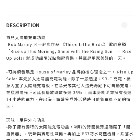
DESCRIPTION
首見太陽能充電功能
-Bob Marley 另一經典作品 《Three Little Birds》 歌詞寫道
「Rise up This Morning, Smile with The Rising Sun」， Rise
Up Solar 就成功讓陽光點燃起音樂，甚至是用家美好的一天。
-可持續發展是 House of Marley 品牌的核心理念之一， Rise Up
Solar 率先加入太陽能充電功能，除了一般透過 USB-C 充電，機
頂內置了太陽能充電板，在陽光或其他人造光源底下可自動充電，
在猛烈陽光下可延長播放時數多達 35% ，而本身喇叭亦擁有長達
14 小時的電力，在出海、露營等戶外活動時可避免電量不足的情
況。
玩味十足戶外向功能
-除了擁有獨特的太陽能充電功能，喇叭的背面機背還隱藏了「開
瓶神器」，玩味與實用性兼備。再加上IP67防水防塵機身，跌落水