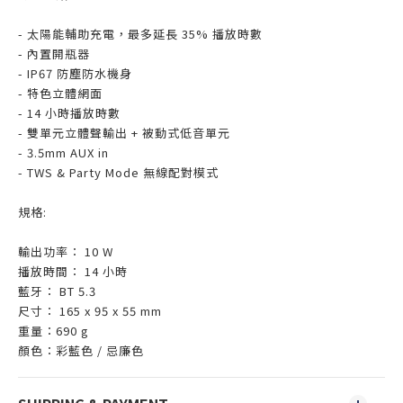
- 太陽能輔助充電，最多延長 35% 播放時數
- 內置開瓶器
- IP67 防塵防水機身
- 特色立體網面
- 14 小時播放時數
- 雙單元立體聲輸出 + 被動式低音單元
- 3.5mm AUX in
- TWS & Party Mode 無線配對模式
規格:
輸出功率： 10 W
播放時間： 14 小時
藍牙： BT 5.3
尺寸： 165 x 95 x 55 mm
重量：690 g
顏色：彩藍色 / 忌廉色