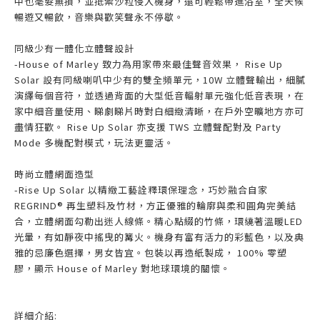
中也毫髮無損，並抵禦沙粒侵入機身，還可輕鬆帶進浴室，全天候
暢遊又暢飲，音樂與歡笑聲永不停歇。
同級少有一體化立體聲設計
-House of Marley 致力為用家帶來最佳聲音效果， Rise Up
Solar 設有同級喇叭中少有的雙全頻單元，10W 立體聲輸出，細膩
演繹每個音符，並透過背面的大型低音輻射單元強化低音表現，在
家中細音量使用、睇劇睇片時對白細緻清晰，在戶外空曠地方亦可
盡情狂歡。 Rise Up Solar 亦支援 TWS 立體聲配對及 Party
Mode 多機配對模式，玩法更靈活。
時尚立體網面造型
-Rise Up Solar 以精緻工藝詮釋環保理念，巧妙融合自家
REGRIND® 再生塑料及竹材，方正優雅的輪廓與柔和圓角完美結
合，立體網面勾勒出迷人線條。精心點綴的竹條，環繞著溫暖LED
光暈，有如靜夜中搖曳的篝火。機身有富有活力的彩藍色，以及典
雅的忌廉色選擇，男女皆宜。包裝以再造紙製成， 100% 零塑
膠，顯示 House of Marley 對地球環境的關懷。
詳細介紹: