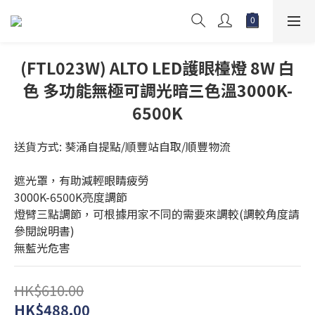
(FTL023W) ALTO LED護眼檯燈 8W 白
色 多功能無極可調光暗三色溫3000K-
6500K
送貨方式: 葵涌自提點/順豐站自取/順豐物流
遮光罩，有助減輕眼睛疲勞
3000K-6500K亮度調節
燈臂三點調節，可根據用家不同的需要來調較(調較角度請
參閱說明書)
無藍光危害
HK$610.00
HK$488.00