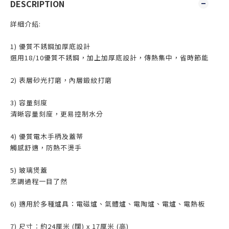
DESCRIPTION
詳細介紹:
1) 優質不銹鋼加厚底設計
選用18/10優質不銹鋼，加上加厚底設計，傳熱集中，省時節能
2) 表層砂光打磨，內層鍛紋打磨
3) 容量刻度
清晰容量刻度，更易控制水分
4) 優質電木手柄及蓋蒂
觸感舒適，防熱不燙手
5) 玻璃煲蓋
烹調過程一目了然
6) 適用於多種爐具：電磁爐、氣體爐、電陶爐、電爐、電熱板
7) 尺寸︰約24厘米 (闊) x 17厘米 (高)