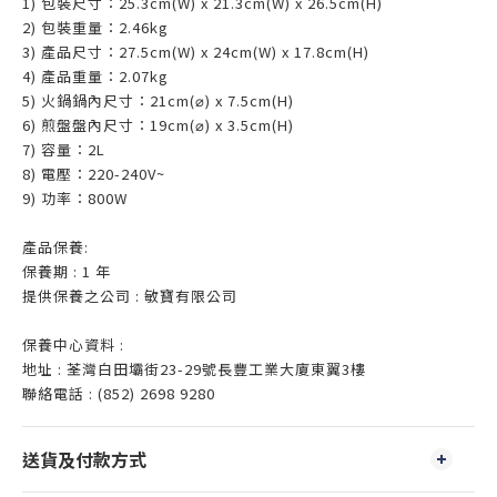
1) 包裝尺寸：25.3cm(W) x 21.3cm(W) x 26.5cm(H)
2) 包裝重量：2.46kg
3) 產品尺寸：27.5cm(W) x 24cm(W) x 17.8cm(H)
4) 產品重量：2.07kg
5) 火鍋鍋內尺寸：21cm(⌀) x 7.5cm(H)
6) 煎盤盤內尺寸：19cm(⌀) x 3.5cm(H)
7) 容量：2L
8) 電壓：220-240V~
9) 功率：800W
產品保養:
保養期 : 1 年
提供保養之公司 : 敏寶有限公司
保養中心資料 :
地址 : 荃灣白田壩街23-29號長豐工業大廈東翼3樓
聯絡電話 : (852) 2698 9280
送貨及付款方式