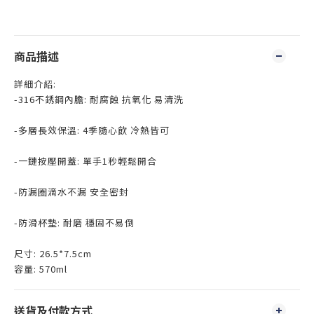
商品描述
詳細介紹:
-316不銹鋼內膽: 耐腐蝕 抗氧化 易清洗
-多層長效保溫: 4季隨心飲 冷熱皆可
-一鏈按壓開蓋: 單手1秒輕鬆開合
-防漏圈滴水不漏 安全密封
-防滑杯墊: 耐磨 穩固不易倒
尺寸: 26.5*7.5cm
容量: 570ml
送貨及付款方式